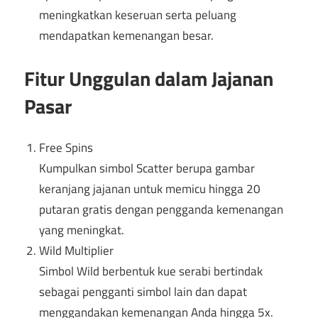
meningkatkan keseruan serta peluang
mendapatkan kemenangan besar.
Fitur Unggulan dalam Jajanan
Pasar
Free Spins
Kumpulkan simbol Scatter berupa gambar
keranjang jajanan untuk memicu hingga 20
putaran gratis dengan pengganda kemenangan
yang meningkat.
Wild Multiplier
Simbol Wild berbentuk kue serabi bertindak
sebagai pengganti simbol lain dan dapat
menggandakan kemenangan Anda hingga 5x.