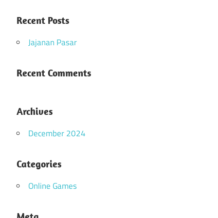
Recent Posts
Jajanan Pasar
Recent Comments
Archives
December 2024
Categories
Online Games
Meta