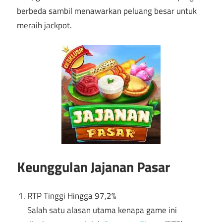
berbeda sambil menawarkan peluang besar untuk
meraih jackpot.
Keunggulan Jajanan Pasar
RTP Tinggi Hingga 97,2%
Salah satu alasan utama kenapa game ini