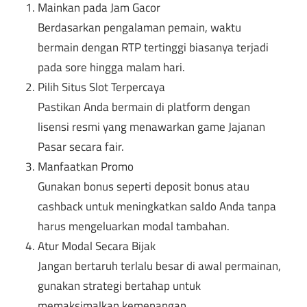
Mainkan pada Jam Gacor
Berdasarkan pengalaman pemain, waktu
bermain dengan RTP tertinggi biasanya terjadi
pada sore hingga malam hari.
Pilih Situs Slot Terpercaya
Pastikan Anda bermain di platform dengan
lisensi resmi yang menawarkan game Jajanan
Pasar secara fair.
Manfaatkan Promo
Gunakan bonus seperti deposit bonus atau
cashback untuk meningkatkan saldo Anda tanpa
harus mengeluarkan modal tambahan.
Atur Modal Secara Bijak
Jangan bertaruh terlalu besar di awal permainan,
gunakan strategi bertahap untuk
memaksimalkan kemenangan.