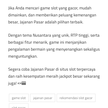
Jika Anda mencari game slot yang gacor, mudah
dimainkan, dan memberikan peluang kemenangan
besar, Jajanan Pasar adalah pilihan terbaik.
Dengan tema Nusantara yang unik, RTP tinggi, serta
berbagai fitur menarik, game ini menjanjikan
pengalaman bermain yang menyenangkan sekaligus
menguntungkan.
Segera coba Jajanan Pasar di situs slot terpercaya
dan raih kesempatan meraih jackpot besar sekarang
juga! 🍬🎰
game slot
jajanan pasar
rekomendasi slot gacor
slot gacor